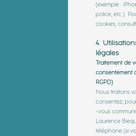
(exemple : iPho
police, etc.). Po
cookies, consult
4. Utilisati
légales
Traitement de 
consentement d
RGPD)
Nous traitons v
consentez, pour 
• vous communi
Laurence Bieque
téléphone (si 