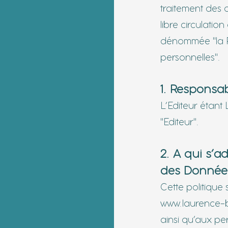
traitement des 
libre circulati
dénommée "la 
personnelles".
1. Responsab
L’Editeur étan
"Editeur".
2. A qui s’a
des Donnée
Cette politique 
www.laurence-b
ainsi qu’aux p