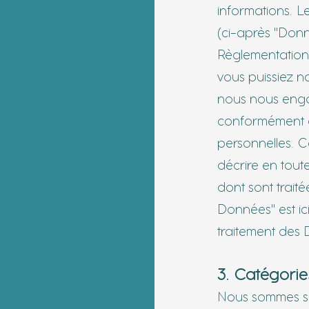
informations. L
(ci-après "Donn
Règlementatio
vous puissiez na
nous nous enga
conformément à
personnelles. Ce
décrire en tout
dont sont trait
Données" est ici
traitement des
3. Catégori
Nous sommes su