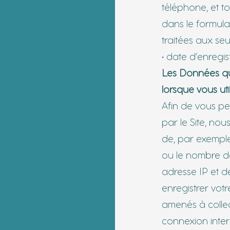
téléphone, et t
dans le formulai
traitées aux se
• date d’enregi
Les Données qu
lorsque vous uti
Afin de vous p
par le Site, nou
de, par exemple
ou le nombre de
adresse IP et d
enregistrer vot
amenés à colle
connexion inter