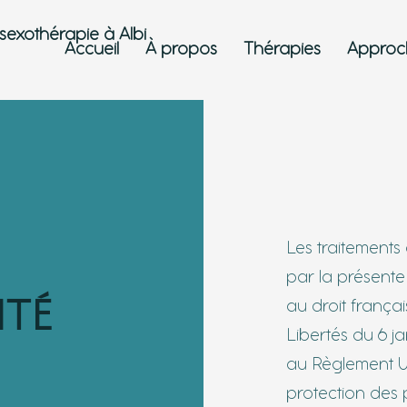
sexothérapie à Albi
Accueil
À propos
Thérapies
Approch
Les traitements
par la présente
ité
au droit frança
Libertés du 6 ja
au Règlement UE 
protection des 