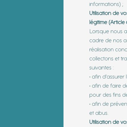
informations) ;
Utilisation de v
légitime (Articl
Lorsque nous avo
cadre de nos act
réalisation conc
collectons et t
suivantes :
• afin d’assurer
• afin de faire
pour des fins d
• afin de préve
et abus.
Utilisation de 