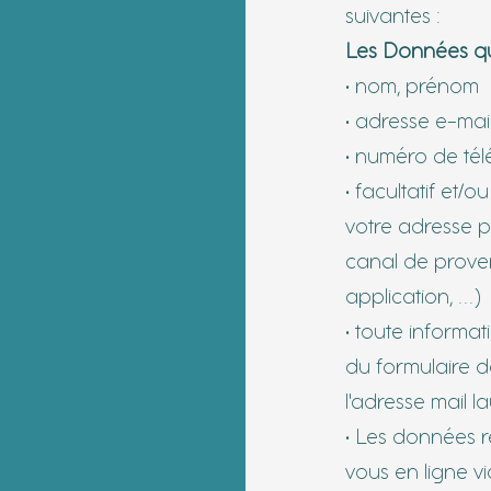
suivantes :
Les Données qu
• nom, prénom
• adresse e-mai
• numéro de té
• facultatif et/
votre adresse p
canal de proven
application, …)
• toute informa
du formulaire d
l'adresse mail
• Les données r
vous en ligne v