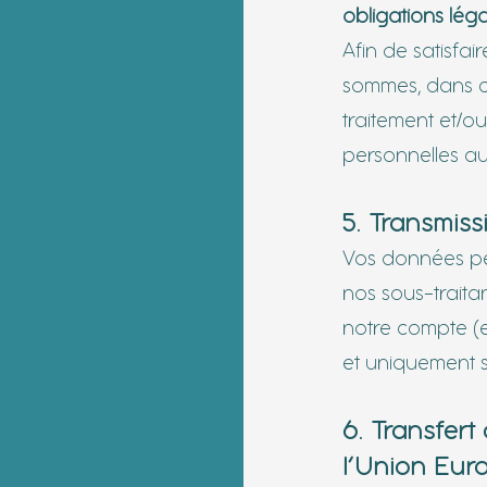
obligations léga
Afin de satisfa
sommes, dans ce
traitement et/o
personnelles au
5. Transmiss
Vos données pe
nos sous-traita
notre compte (e
et uniquement 
6. Transfer
l’Union Eu